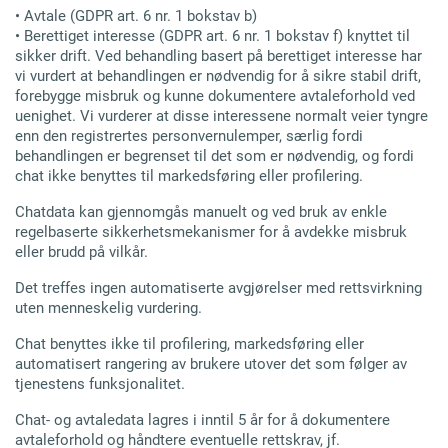
• Avtale (GDPR art. 6 nr. 1 bokstav b)
• Berettiget interesse (GDPR art. 6 nr. 1 bokstav f) knyttet til
sikker drift. Ved behandling basert på berettiget interesse har
vi vurdert at behandlingen er nødvendig for å sikre stabil drift,
forebygge misbruk og kunne dokumentere avtaleforhold ved
uenighet. Vi vurderer at disse interessene normalt veier tyngre
enn den registrertes personvernulemper, særlig fordi
behandlingen er begrenset til det som er nødvendig, og fordi
chat ikke benyttes til markedsføring eller profilering.
Chatdata kan gjennomgås manuelt og ved bruk av enkle
regelbaserte sikkerhetsmekanismer for å avdekke misbruk
eller brudd på vilkår.
Det treffes ingen automatiserte avgjørelser med rettsvirkning
uten menneskelig vurdering.
Chat benyttes ikke til profilering, markedsføring eller
automatisert rangering av brukere utover det som følger av
tjenestens funksjonalitet.
Chat- og avtaledata lagres i inntil 5 år for å dokumentere
avtaleforhold og håndtere eventuelle rettskrav, jf.