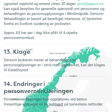
ugrunnet opphold og senest innen 30 dager.
post@appos.no
kan også benyttes for generelle spørsmål om personvern og
behandlingen av personopplysninger i MinSmåjobb. Dersom
behandlingen er basert på berettiget interesse, vil tjenesten
foreta en konkret vurdering av protesten.
Appos AS har per i dag ikke plikt til å utpeke
personvernombud.
13. Klage
Dersom brukeren mener at behandlingen av
personopplysninger er i strid med regelverket, kan det klages
til Datatilsynet.
14. Endringer i
personvernerklæringen
Personvernerklæringen kan oppdateres ved behov.
Vesentlige endringer vil bli publisert på tjenestens nettsider.