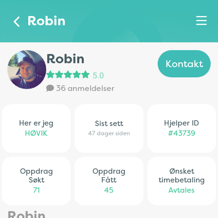
Robin
Robin
Kontakt
5.0
36 anmeldelser
Her er jeg
Hjelper ID
Sist sett
HØVIK
#43739
47 dager siden
Oppdrag
Oppdrag
Ønsket
Søkt
Fått
timebetaling
71
45
Avtales
Robin