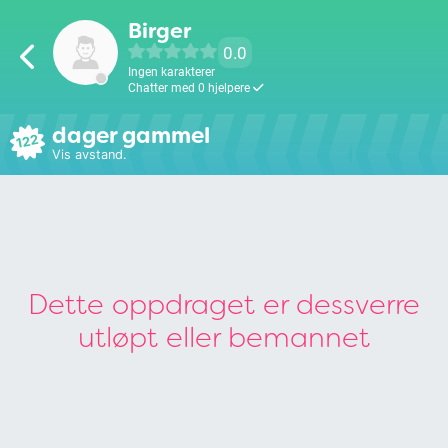
Birger
0.0
Ingen karakterer
Chatter med 0 hjelpere
dager gammel
122
Vis avstand.
Dette oppdraget er dessverre
utløpt eller bemannet