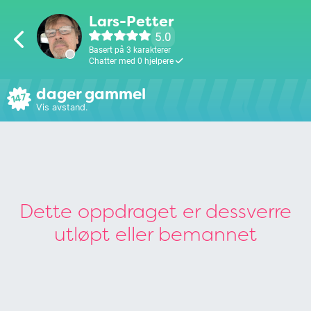
Lars-Petter
5.0
Basert på 3 karakterer
Chatter med 0 hjelpere
dager gammel
147
Vis avstand.
Dette oppdraget er dessverre
utløpt eller bemannet