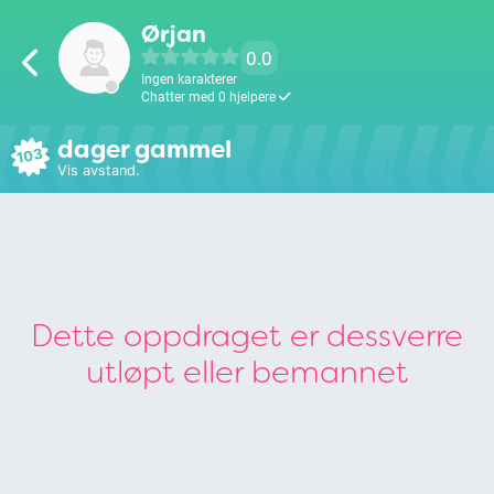
Ørjan
0.0
Ingen karakterer
Chatter med 0 hjelpere
dager gammel
103
Vis avstand.
Dette oppdraget er dessverre
utløpt eller bemannet