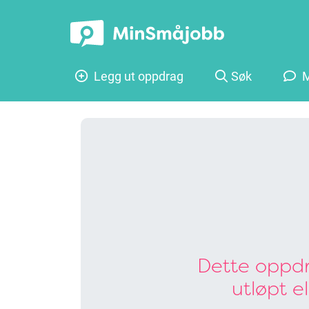
Legg ut oppdrag
Søk
M
Dette oppdr
utløpt e