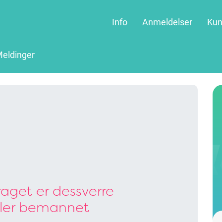
Info
Anmeldelser
Kun
eldinger
aget er dessverre
ller bemannet