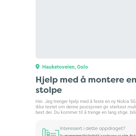
Hauketoveien, Oslo
Hjelp med å montere en
stolpe
Hei. Jeg trenger hjelp med å feste en ny Nokia 5G 
ikke testet om denne posisjonen gir sterkest muli
best der. Du kommer til å trenge en lang stige. bil
Interessert i dette oppdraget?
Du representerer MinSmåjobb´s gode navn og rykte. Bruksret