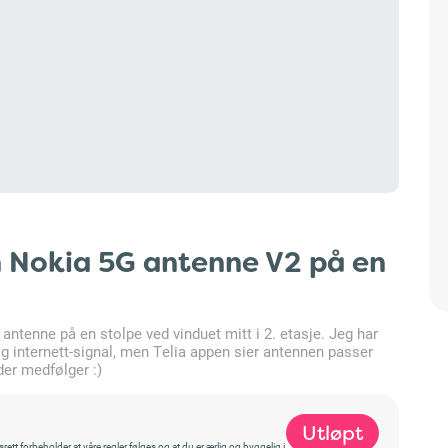
 Nokia 5G antenne V2 på en
antenne på en stolpe ved vinduet mitt i 2. etasje. Jeg har
g internett-signal, men Telia appen sier antennen passer
der medfølger :)
Utløpt
t forbeholder at våre regler følges og at du er ærlig og hyggelig i