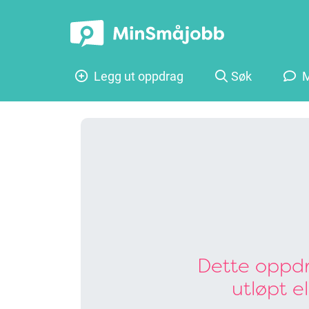
Legg ut oppdrag
Søk
M
Dette oppdr
utløpt e