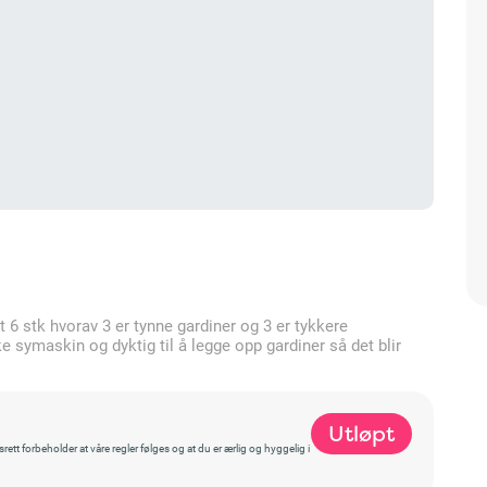
t 6 stk hvorav 3 er tynne gardiner og 3 er tykkere
symaskin og dyktig til å legge opp gardiner så det blir
Utløpt
t forbeholder at våre regler følges og at du er ærlig og hyggelig i