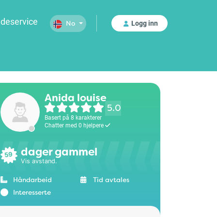
deservice
Logg inn
No
Anida louise
5.0
Basert på 8 karakterer
Chatter med 0 hjelpere
dager gammel
59
Vis avstand.
Håndarbeid
Tid avtales
Interesserte