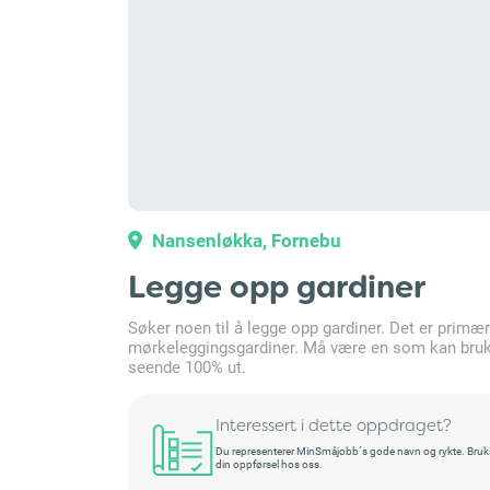
Nansenløkka, Fornebu
Legge opp gardiner
Søker noen til å legge opp gardiner. Det er primær
mørkeleggingsgardiner. Må være en som kan bruke 
seende 100% ut.
Interessert i dette oppdraget?
Du representerer MinSmåjobb´s gode navn og rykte. Bruksret
din oppførsel hos oss.