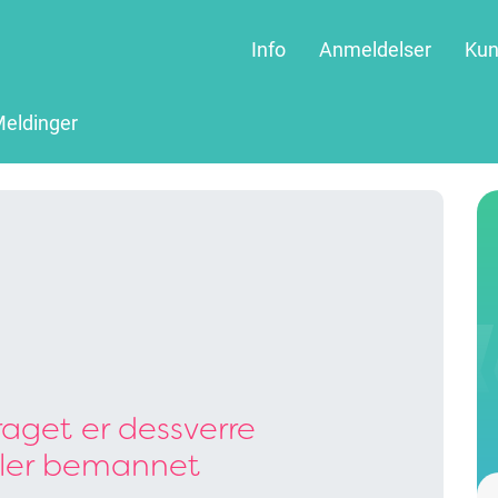
Info
Anmeldelser
Kun
eldinger
aget er dessverre
ller bemannet