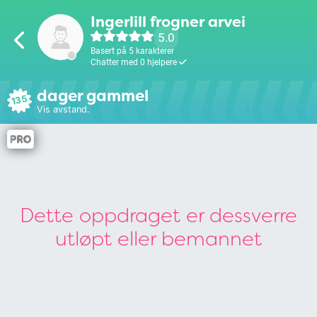
Ingerlill frogner arvei
5.0
Basert på 5 karakterer
Chatter med 0 hjelpere
dager gammel
135
Vis avstand.
Dette oppdraget er dessverre
utløpt eller bemannet