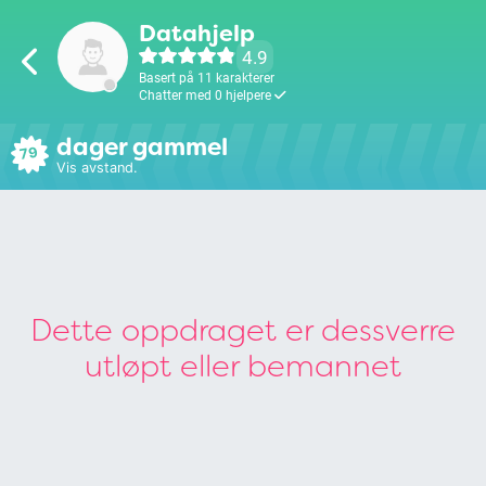
Datahjelp
4.9
Basert på 11 karakterer
Chatter med 0 hjelpere
dager gammel
79
Vis avstand.
Dette oppdraget er dessverre
utløpt eller bemannet