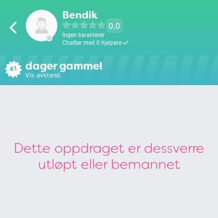
Bendik
0.0
Ingen karakterer
Chatter med 0 hjelpere
dager gammel
41
Vis avstand.
Dette oppdraget er dessverre
utløpt eller bemannet