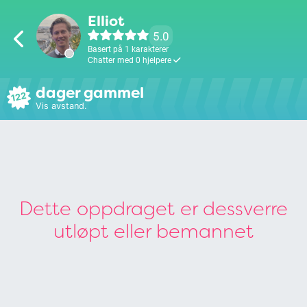
Elliot
5.0
Basert på 1 karakterer
Chatter med 0 hjelpere
dager gammel
122
Vis avstand.
Dette oppdraget er dessverre
utløpt eller bemannet