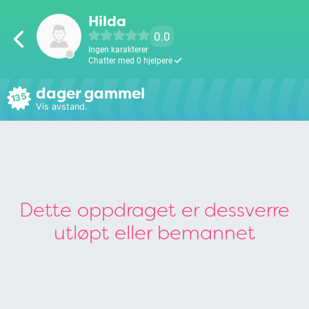
Hilda
0.0
Ingen karakterer
Chatter med 0 hjelpere
dager gammel
135
Vis avstand.
Dette oppdraget er dessverre
utløpt eller bemannet