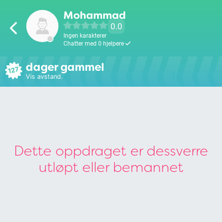
Mohammad
0.0
Ingen karakterer
Chatter med 0 hjelpere
dager gammel
127
Vis avstand.
Dette oppdraget er dessverre
utløpt eller bemannet