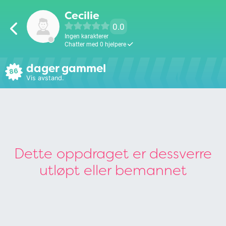
Cecilie
0.0
Ingen karakterer
Chatter med 0 hjelpere
dager gammel
86
Vis avstand.
Dette oppdraget er dessverre
utløpt eller bemannet