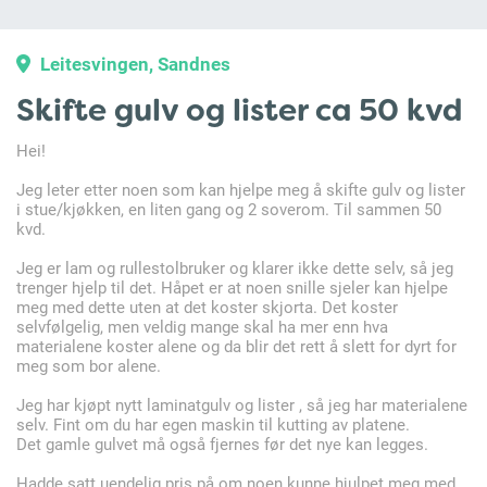
Leitesvingen, Sandnes
Skifte gulv og lister ca 50 kvd
Hei!
Jeg leter etter noen som kan hjelpe meg å skifte gulv og lister
i stue/kjøkken, en liten gang og 2 soverom. Til sammen 50
kvd.
Jeg er lam og rullestolbruker og klarer ikke dette selv, så jeg
trenger hjelp til det. Håpet er at noen snille sjeler kan hjelpe
meg med dette uten at det koster skjorta. Det koster
selvfølgelig, men veldig mange skal ha mer enn hva
materialene koster alene og da blir det rett å slett for dyrt for
meg som bor alene.
Jeg har kjøpt nytt laminatgulv og lister , så jeg har materialene
selv. Fint om du har egen maskin til kutting av platene.
Det gamle gulvet må også fjernes før det nye kan legges.
Hadde satt uendelig pris på om noen kunne hjulpet meg med