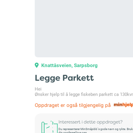
Knattåsveien, Sarpsborg
Legge Parkett
Hei
Ønsker hjelp til å legge fiskeben parkett ca 130k
Oppdraget er også tilgjengelig på
Interessert i dette oppdraget?
Du representerer MinSmåjobb´s gode navn og rykte. Bruksret
din oppførsel hos oss.