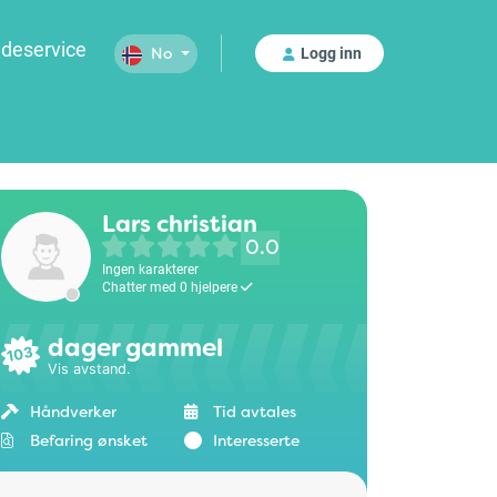
deservice
Logg inn
No
Lars christian
0.0
Ingen karakterer
Chatter med 0 hjelpere
dager gammel
103
Vis avstand.
Håndverker
Tid avtales
Befaring ønsket
Interesserte