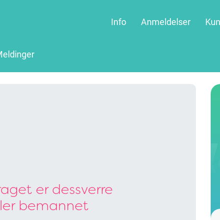
Info
Anmeldelser
Kun
eldinger
aget er dessverre
ller bemannet