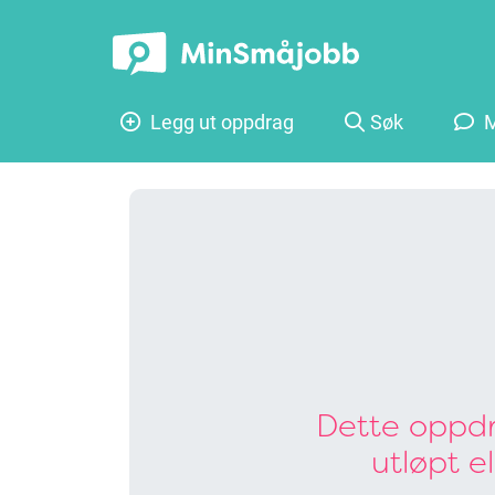
Legg ut oppdrag
Søk
M
Dette oppdr
utløpt e