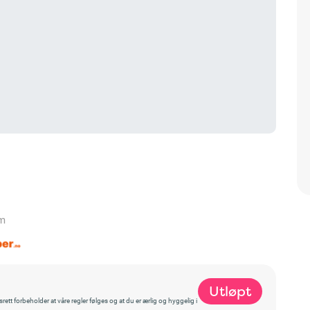
vm
Utløpt
t forbeholder at våre regler følges og at du er ærlig og hyggelig i