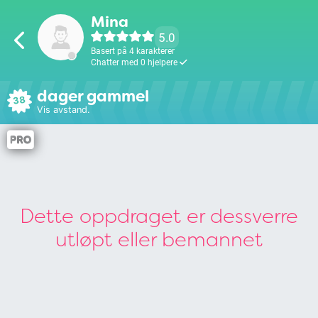
Mina
5.0
Basert på 4 karakterer
Chatter med 0 hjelpere
dager gammel
38
Vis avstand.
Dette oppdraget er dessverre
utløpt eller bemannet