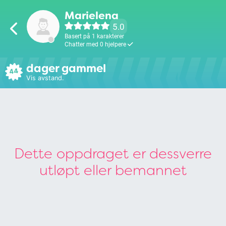
Marielena
5.0
Basert på 1 karakterer
Chatter med 0 hjelpere
dager gammel
44
Vis avstand.
Dette oppdraget er dessverre
utløpt eller bemannet