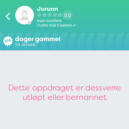
Jorunn
0.0
Ingen karakterer
Chatter med 0 hjelpere
dager gammel
106
Vis avstand.
Dette oppdraget er dessverre
utløpt eller bemannet