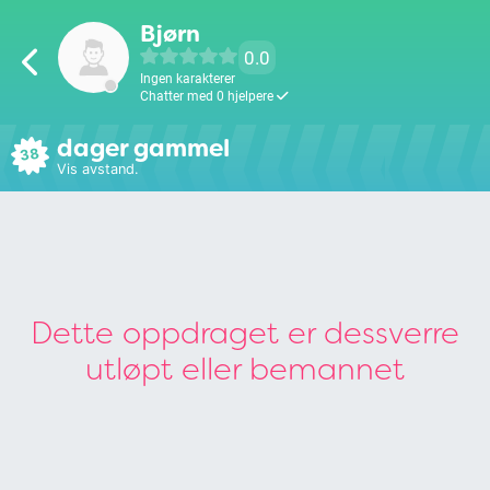
Bjørn
0.0
Ingen karakterer
Chatter med 0 hjelpere
dager gammel
38
Vis avstand.
Dette oppdraget er dessverre
utløpt eller bemannet