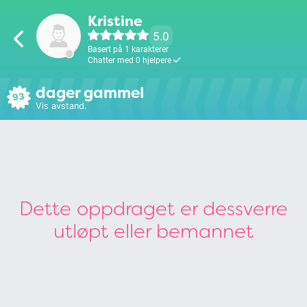
Kristine
5.0
Basert på 1 karakterer
Chatter med 0 hjelpere
dager gammel
93
Vis avstand.
Dette oppdraget er dessverre
utløpt eller bemannet