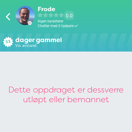
Frode
0.0
Ingen karakterer
Chatter med 0 hjelpere
dager gammel
33
Vis avstand.
Dette oppdraget er dessverre
utløpt eller bemannet