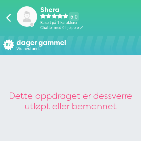
Shera
5.0
Basert på 1 karakterer
Chatter med 0 hjelpere
dager gammel
67
Vis avstand.
Dette oppdraget er dessverre
utløpt eller bemannet