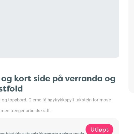
 og kort side på verranda og
stfold
je og toppbord. Gjerne få høytrykkspylt takstein for mose
, men trenger arbeidskraft.
Utløpt
t forbeholder at våre regler følges og at du er ærlig og hyggelig i