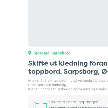
Storgata, Sarpsborg
Skifte ut kledning foran
toppbord. Sarpsborg, Ø
Ønsker å få skiftet kledning på verranda i 2. etas
rundt verranda samtidig.
Kjøper inn trelast, spiker og nødvendig materialer
Interessert i dette oppdraget?
Du representerer MinSmåjobb´s gode navn og rykte. Bruksret