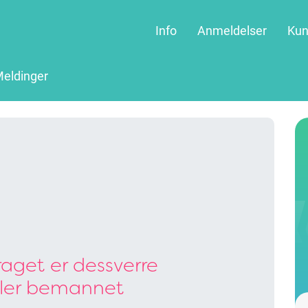
Info
Anmeldelser
Kun
eldinger
aget er dessverre
ller bemannet