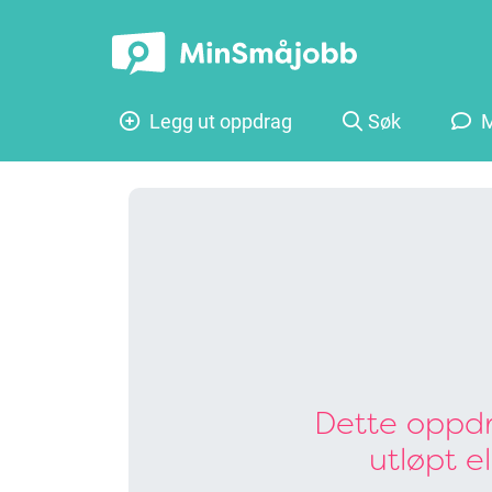
Legg ut oppdrag
Søk
M
Dette oppdr
utløpt e