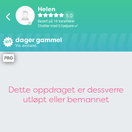
Helen
5.0
Basert på 16 karakterer
Chatter med 0 hjelpere
dager gammel
105
Vis avstand.
Dette oppdraget er dessverre
utløpt eller bemannet