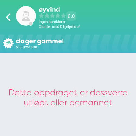
øyvind
0.0
Ingen karakterer
Chatter med 0 hjelpere
dager gammel
55
Vis avstand.
Dette oppdraget er dessverre
utløpt eller bemannet