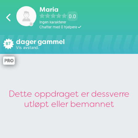
Maria
0.0
Ingen karakterer
Chatter med 0 hjelpere
dager gammel
87
Vis avstand.
Dette oppdraget er dessverre
utløpt eller bemannet