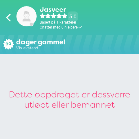
Jasveer
5.0
Basert på 1 karakterer
Chatter med 0 hjelpere
dager gammel
90
Vis avstand.
Dette oppdraget er dessverre
utløpt eller bemannet