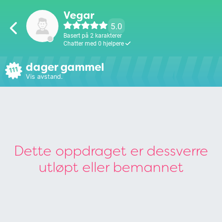
Vegar
5.0
Basert på 2 karakterer
Chatter med 0 hjelpere
dager gammel
111
Vis avstand.
Dette oppdraget er dessverre
utløpt eller bemannet