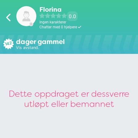
Florina
0.0
Ingen karakterer
Chatter med 0 hjelpere
dager gammel
142
Vis avstand.
Dette oppdraget er dessverre
utløpt eller bemannet