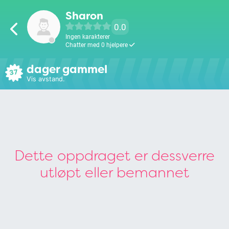
Sharon
0.0
Ingen karakterer
Chatter med 0 hjelpere
dager gammel
37
Vis avstand.
Dette oppdraget er dessverre
utløpt eller bemannet