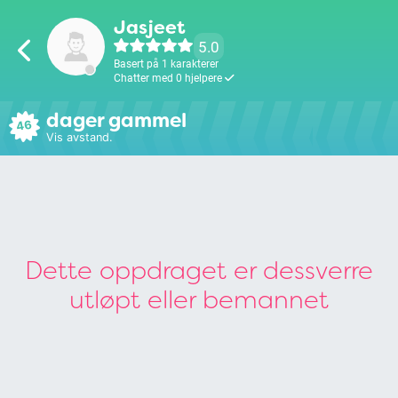
Jasjeet
5.0
Basert på 1 karakterer
Chatter med 0 hjelpere
dager gammel
46
Vis avstand.
Dette oppdraget er dessverre
utløpt eller bemannet