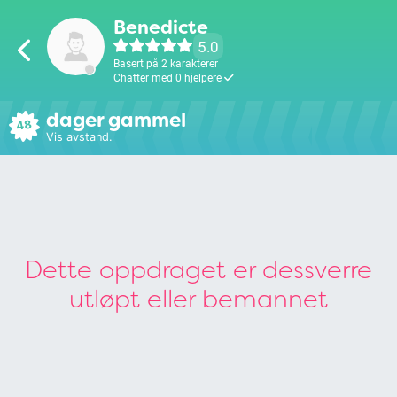
Benedicte
5.0
Basert på 2 karakterer
Chatter med 0 hjelpere
dager gammel
48
Vis avstand.
Dette oppdraget er dessverre
utløpt eller bemannet