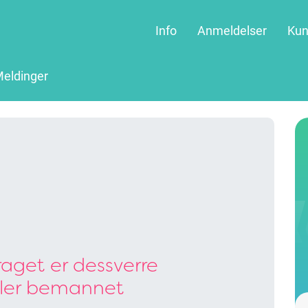
Info
Anmeldelser
Kun
eldinger
aget er dessverre
ller bemannet