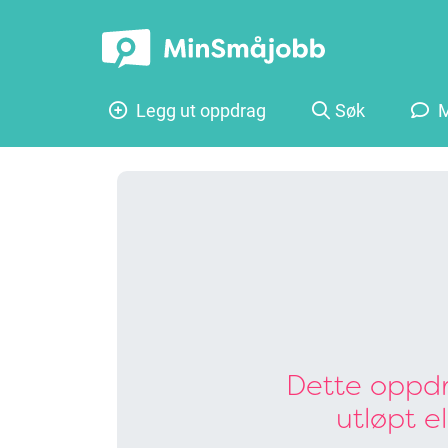
Legg ut oppdrag
Søk
M
Dette oppdr
utløpt e