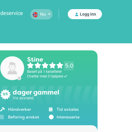
deservice
Logg inn
No
Stine
5.0
Basert på 1 karakterer
Chatter med 0 hjelpere
dager gammel
98
Vis avstand.
Håndverker
Tid avtales
Befaring ønsket
Interesserte