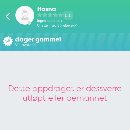
Hosna
0.0
Ingen karakterer
Chatter med 0 hjelpere
dager gammel
39
Vis avstand.
Dette oppdraget er dessverre
utløpt eller bemannet