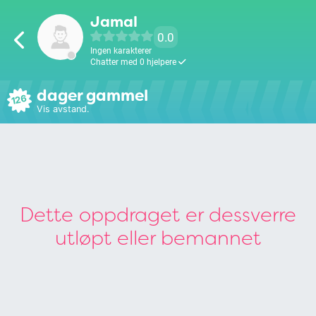
Jamal
0.0
Ingen karakterer
Chatter med 0 hjelpere
dager gammel
126
Vis avstand.
Dette oppdraget er dessverre
utløpt eller bemannet