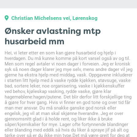
Christian Michelsens vei, Lørenskog
Ønsker avlastning mtp
husarbeid mm
Hei, vi leter etter en som kan gjøre husarbeid og hjelp i
hverdagen. Du må kunne komme på kort varsel også av og til.
Men som regel avtaler vi noen dager i forveien. Jeg er kronisk
syk så noen dager klarer jeg mye selv, mens andre dager vil jeg
gjerne ha ekstra hjelp med middag, vask. Oppgavene inkluderer
i starten litt hjelp med å vaske rydde kjøkken, støvsuge, vaske
bad, sortere leker, noe organisering, vaske i kjøkkenskuffer
ved behov, kjøleskap vasking, rydde vaske, gjøre klar
hagemøblene:hagen/putene. Det blir derfor litt forskjellige ting
å gjøre for hver gang. Hvis vi finner en god tone og over tid får
man mer ansvar. Du må snakke ganske god norsk eller
engelsk, jeg vil at man skal skjønne hverandre. Jeg er over
gjennomsnitt glad i å holde rent, og liker ikke å bruke
såper/kjemikalier for mye. Lager ofte fortynnende blandinger
eller blanding med eddik så hvis du liker å spraye jif på alt og
tørke over så er du ikke min type.Det må være greit for deg at