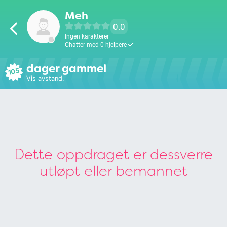
Meh
0.0
Ingen karakterer
Chatter med 0 hjelpere
dager gammel
105
Vis avstand.
Dette oppdraget er dessverre
utløpt eller bemannet