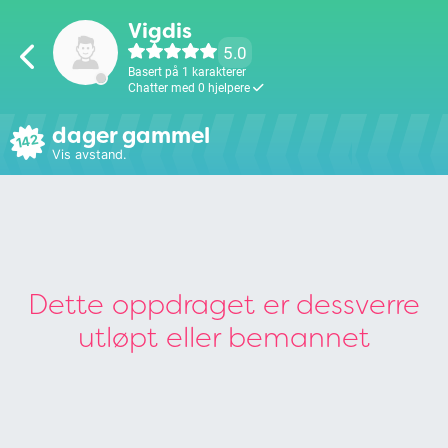
Vigdis
5.0
Basert på 1 karakterer
Chatter med 0 hjelpere
dager gammel
142
Vis avstand.
Dette oppdraget er dessverre
utløpt eller bemannet