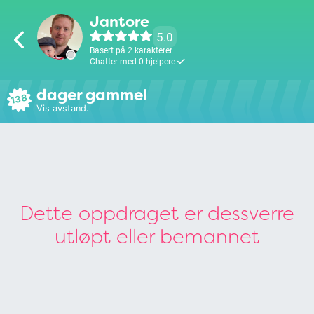
Jantore
5.0
Basert på 2 karakterer
Chatter med 0 hjelpere
dager gammel
138
Vis avstand.
Dette oppdraget er dessverre
utløpt eller bemannet