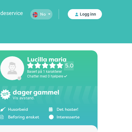
deservice
Logg inn
No
Lucilla maria
5.0
Basert på 1 karakterer
Chatter med 0 hjelpere
dager gammel
129
Vis avstand.
Husarbeid
Det haster!
Befaring ønsket
Interesserte