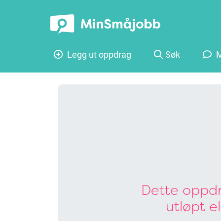
Legg ut oppdrag
Søk
M
Dette oppdr
utløpt e