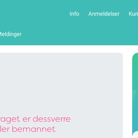
Info
Anmeldelser
Kun
eldinger
aget er dessverre
ller bemannet