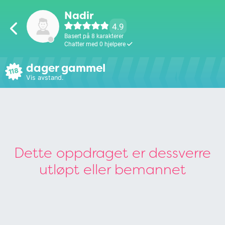
Nadir
4.9
Basert på 8 karakterer
Chatter med 0 hjelpere
dager gammel
118
Vis avstand.
Dette oppdraget er dessverre
utløpt eller bemannet