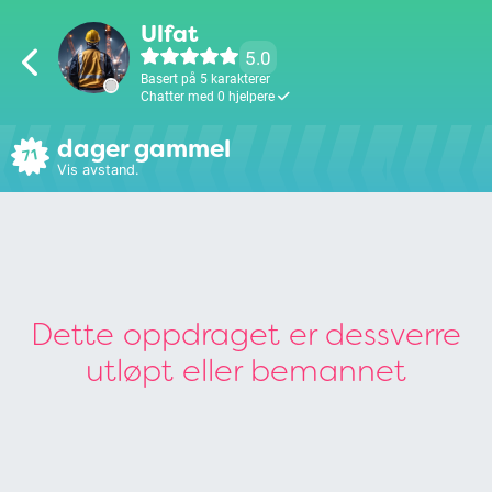
Ulfat
5.0
Basert på 5 karakterer
Chatter med 0 hjelpere
dager gammel
71
Vis avstand.
Dette oppdraget er dessverre
utløpt eller bemannet