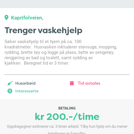
Kaprifolveien,
Trenger vaskehjelp
Søker vaskehjelp til et hjem på ca. 100
kvadratmeter. Husvasken inkluderer støvsuge, mopping,
rydding, brette tøy og legge på plass, bytte av sengetøy,
rengjøring av bad og toalett, samt rydding av
kjøkken. Beregnet tid er 3 timer.
Husarbeid
Tid avtales
Interesserte
0
BETALING
kr 200.-/time
Oppdragsgiver estimerer ca. 3 timer arbeid. Tilby kun hjelp om du mener
betalingen er fornuftig.