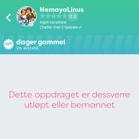
NemayaLinus
0.0
Ingen karakterer
Chatter med 0 hjelpere
dager gammel
106
Vis avstand.
Dette oppdraget er dessverre
utløpt eller bemannet