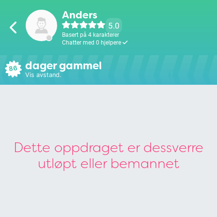
Anders
5.0
Basert på 4 karakterer
Chatter med 0 hjelpere
dager gammel
86
Vis avstand.
Dette oppdraget er dessverre
utløpt eller bemannet