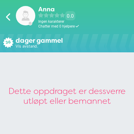
Anna
0.0
Ingen karakterer
Chatter med 0 hjelpere
dager gammel
36
Vis avstand.
Dette oppdraget er dessverre
utløpt eller bemannet