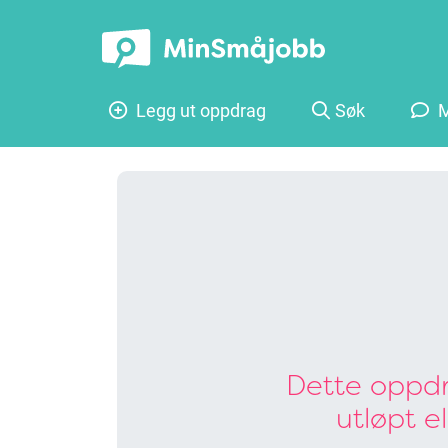
Legg ut oppdrag
Søk
M
Dette oppdr
utløpt e