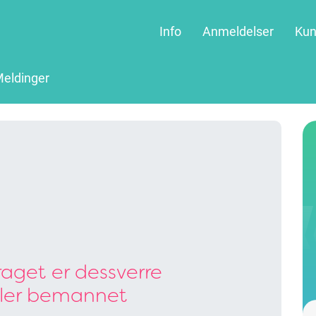
Info
Anmeldelser
Kun
eldinger
aget er dessverre
ller bemannet