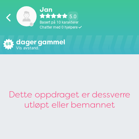
Jan
5.0
Basert på 10 karakterer
Chatter med 0 hjelpere
dager gammel
68
Vis avstand.
Dette oppdraget er dessverre
utløpt eller bemannet