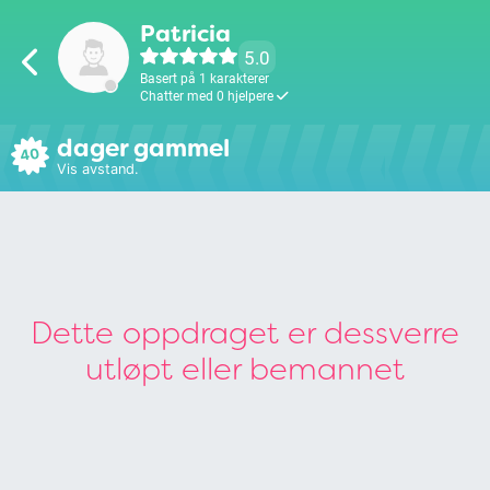
Patricia
5.0
Basert på 1 karakterer
Chatter med 0 hjelpere
dager gammel
40
Vis avstand.
Dette oppdraget er dessverre
utløpt eller bemannet