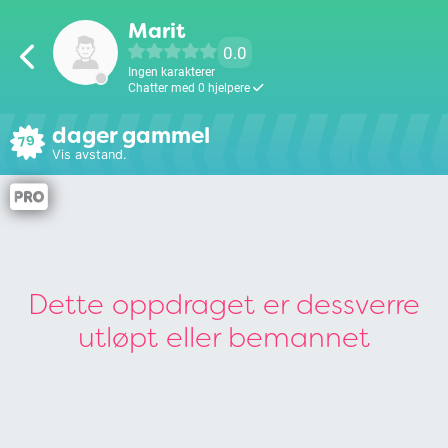
Marit
0.0
Ingen karakterer
Chatter med 0 hjelpere
dager gammel
79
Vis avstand.
Dette oppdraget er dessverre
utløpt eller bemannet