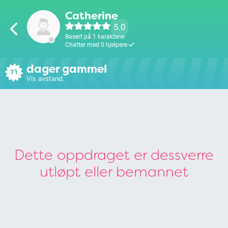
Catherine
5.0
Basert på 1 karakterer
Chatter med 0 hjelpere
dager gammel
71
Vis avstand.
Dette oppdraget er dessverre
utløpt eller bemannet