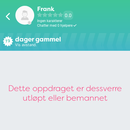
Frank
0.0
Ingen karakterer
Chatter med 0 hjelpere
dager gammel
73
Vis avstand.
Dette oppdraget er dessverre
utløpt eller bemannet